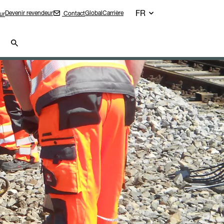
FR
Devenir revendeur
Global
Carrière
Contact
ur