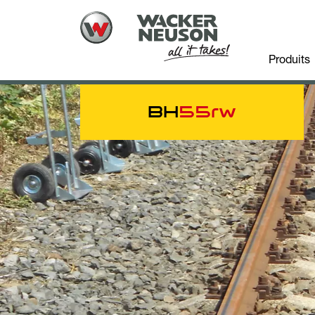
Produits
BH
55rw