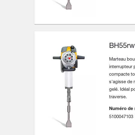
BH55rw 
Marteau bour
interrupteur 
compacte tou
s'agisse de 
gelé. Idéal p
traverse.
Numéro de 
5100047103