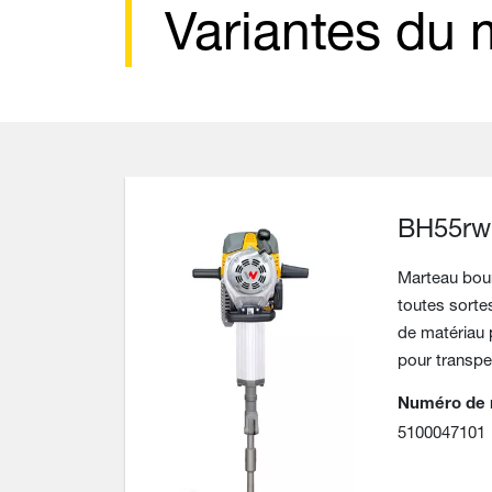
Variantes du
BH55rw
Marteau bour
toutes sortes
de matériau p
pour transper
Numéro de 
5100047101