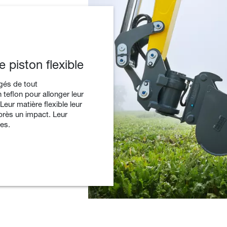
 piston flexible
égés de tout
eflon pour allonger leur
eur matière flexible leur
après un impact. Leur
tes.