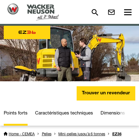
EZ
36
Trouver un revendeur
Points forts
Caractéristiques techniques
Dimensions
Dé
Home - CEMEA
Pelles
Mini-pelles jusqu’à 6 tonnes
EZ36