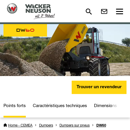
DW
60
Trouver un revendeur
Points forts
Caractéristiques techniques
Dimensions
Dé
Home - CEMEA
Dumpers
Dumpers sur pneus
DW60