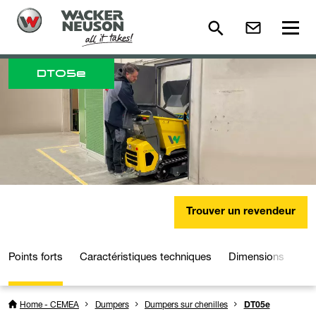
DT
05e
Trouver un revendeur
Points forts
Caractéristiques techniques
Dimensions
Dé
Home - CEMEA
Dumpers
Dumpers sur chenilles
DT05e