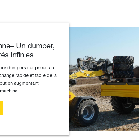
nne– Un dumper,
és infinies
our dumpers sur pneus au
ange rapide et facile de la
 tout en augmentant
a machine.