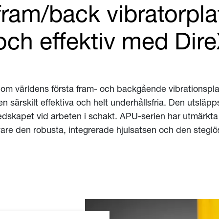
 fram/back vibratorpl
och effektiv med Dire
Som världens första fram- och backgående vibrationspla
en särskilt effektiva och helt underhållsfria. Den utsläp
redskapet vid arbeten i schakt. APU-serien har utmärkt
vare den robusta, integrerade hjulsatsen och den steglö