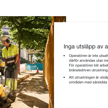
Inga utsläpp av 
Operatören är inte utsat
därför användas utan ins
För operatören blir arb
bränsledriven utrustning
Att utrustningen är utslä
områden med särskilda k