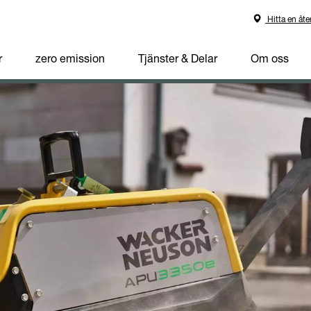
Hitta en åte
r
zero emission
Tjänster & Delar
Om oss