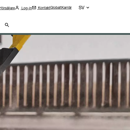
SV
Globalt
Karriär
Kontakt
rförsäljare
Log-in