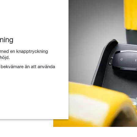
ning
as med en knapptryckning
höjd.
r bekvämare än att använda