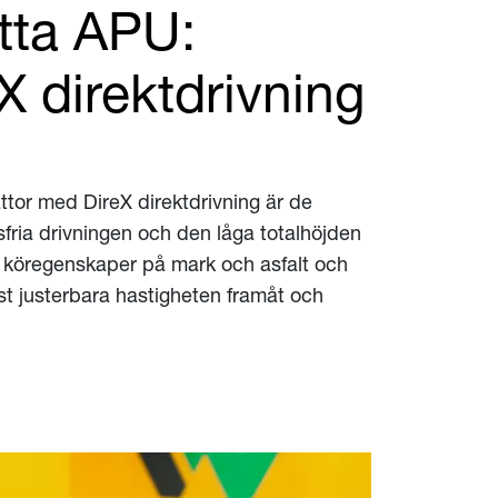
atta APU:
X direktdrivning
ttor med DireX direktdrivning är de
psfria drivningen och den låga totalhöjden
a köregenskaper på mark och asfalt och
st justerbara hastigheten framåt och