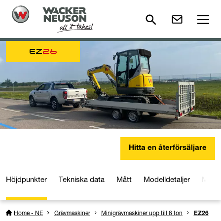
EZ
26
Hitta en återförsäljare
Höjdpunkter
Tekniska data
Mått
Modelldetaljer
Medie
Home - NE
Grävmaskiner
Minigrävmaskiner upp till 6 ton
EZ26