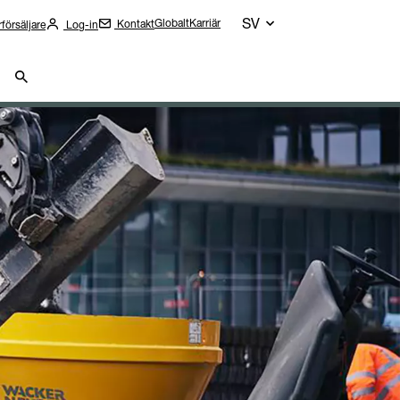
SV
Globalt
Karriär
Kontakt
rförsäljare
Log-in