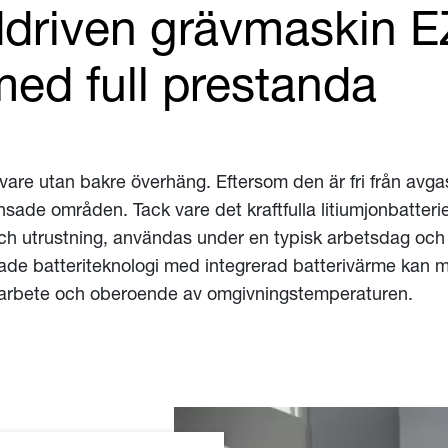
ddriven grävmaskin E
med full prestanda
ävare utan bakre överhäng. Eftersom den är fri från avgas
nsade områden. Tack vare det kraftfulla litiumjonbatter
h utrustning, användas under en typisk arbetsdag och v
erade batteriteknologi med integrerad batterivärme kan m
traarbete och oberoende av omgivningstemperaturen.