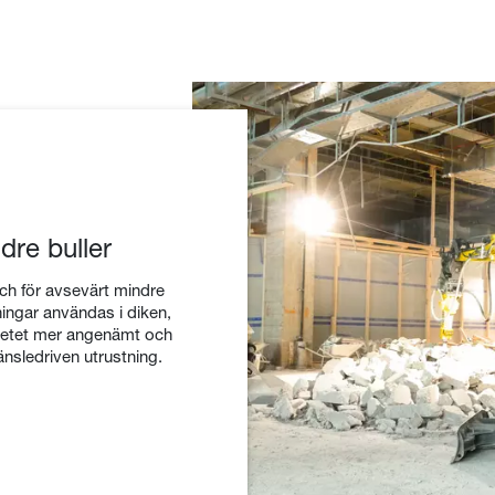
dre buller
och för avsevärt mindre
ingar användas i diken,
rbetet mer angenämt och
sledriven utrustning.