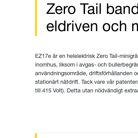
Zero Tail ban
eldriven och 
EZ17e är en helelektrisk Zero Tail-minigr
inomhus, liksom i avgas- och bullerbegrä
användningsområde, driftsförhållanden oc
stationärt nätdrift. Tack vare vår patent
till 415 Volt). Detta utan nödvändigt ex