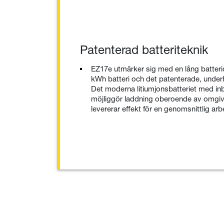
Patenterad batteriteknik
EZ17e utmärker sig med en lång batteridr
kWh batteri och det patenterade, underh
Det moderna litiumjonsbatteriet med 
möjliggör laddning oberoende av omgi
levererar effekt för en genomsnittlig ar