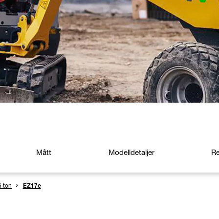
Mått
Modelldetaljer
R
6 ton
EZ17e