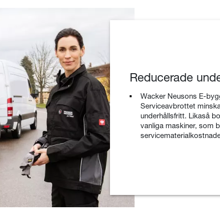
Reducerade under
Wacker Neusons E-byggma
Serviceavbrottet minskas
underhållsfritt. Likaså b
vanliga maskiner, som by
servicematerialkostnade