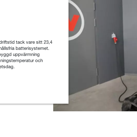
iftstid tack vare sitt 23,4
ållsfria batterisystemet.
inbyggd uppvärmning
vningstemperatur och
betsdag.