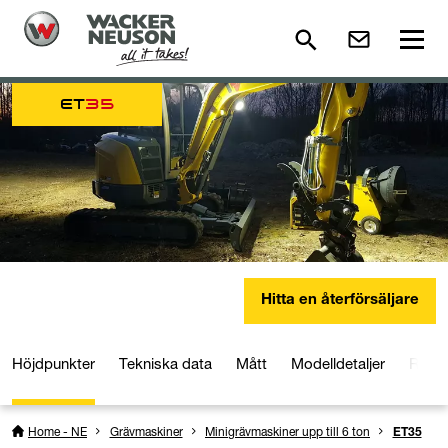
ET
35
Hitta en återförsäljare
Höjdpunkter
Tekniska data
Mått
Modelldetaljer
Reds
Home - NE
Grävmaskiner
Minigrävmaskiner upp till 6 ton
ET35