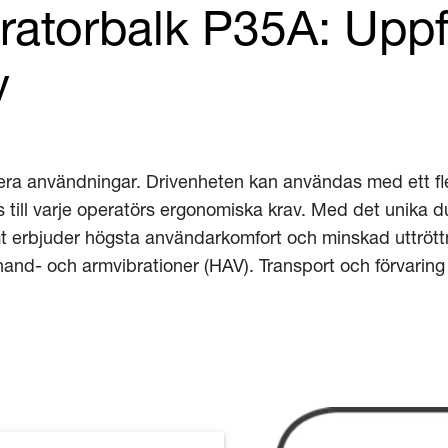
ratorbalk P35A: Uppfy
v
lera användningar. Drivenheten kan användas med ett fle
s till varje operatörs ergonomiska krav. Med det unik
samt erbjuder högsta användarkomfort och minskad uttrö
and- och armvibrationer (HAV). Transport och förvarin