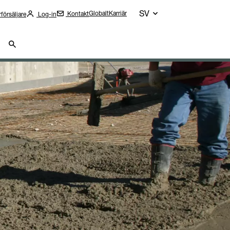
SV
Globalt
Karriär
Kontakt
rförsäljare
Log-in