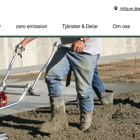
Hitta en åte
r
zero emission
Tjänster & Delar
Om oss