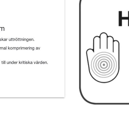
em
ar uttröttningen.
ptimal komprimering av
ill under kritiska värden.