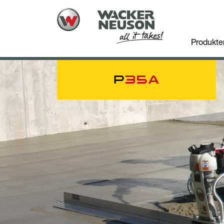
Produkte
P
35A