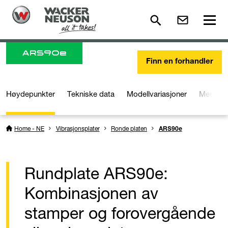
ARS
90e
Finn en forhandler
Høydepunkter
Tekniske data
Modellvariasjoner
Media o
Home - NE
Vibrasjonsplater
Ronde platen
ARS90e
Rundplate ARS90e:
Kombinasjonen av
stamper og forovergående