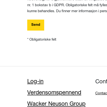
nr. 1 bokstav b i GDPR. Obligatoriske felt må fylles
kunne behandles. Du finner mer informasjon i per
Send
* Obligatoriske felt
Log-in
Con
Verdensomspennend
Contac
Wacker Neuson Group