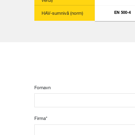
verdi)
HAV-sumnivå (norm)
EN 500-4
EN 500-4
EN 500-4
Fornavn
Firma
*