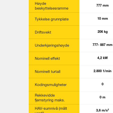
Høyde
777 mm
746 mm
777 mm
beskyttelsesramme
Tykkelse grunnplate
10 mm
10 mm
10 mm
Driftsvekt
240 kg
166 kg
206 kg
Underkjøringshøyde
777- 887 mm
746- 856 mm
777- 887 mm
Nominell effekt
5,6 kW
5,6 kW
4,2 kW
Nominelt turtall
2.800 1/min
2.800 1/min
2.800 1/min
Kodingsmuligheter
0
0
Rekkevidde
0 m
0 m
fjernstyring maks.
HAV-sumnivå (målt
2,5 m/s²
2,8 m/s²
3,6 m/s²