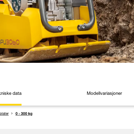
kniske data
Modellvariasjoner
plater
0 - 300 kg