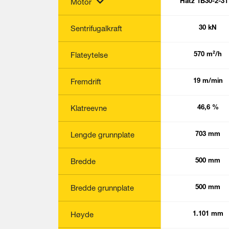
Motor
Hatz 1B30-2-31
4-SD
4-SD
Sentrifugalkraft
37 kN
30 kN
30 kN
Flateytelse
720 m²/h
570 m²/h
570 m²/h
Fremdrift
24 m/min
19 m/min
19 m/min
Klatreevne
46,6 %
36,4 %
46,6 %
Lengde grunnplate
703 mm
703 mm
703 mm
Bredde
500 mm
500 mm
500 mm
Bredde grunnplate
500 mm
500 mm
500 mm
Høyde
1.101 mm
1.101 mm
1.101 mm