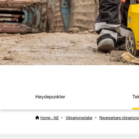
Høydepunkter
Te
Home - NE
Vibrasjonsplater
Reverserbare vibrasjons