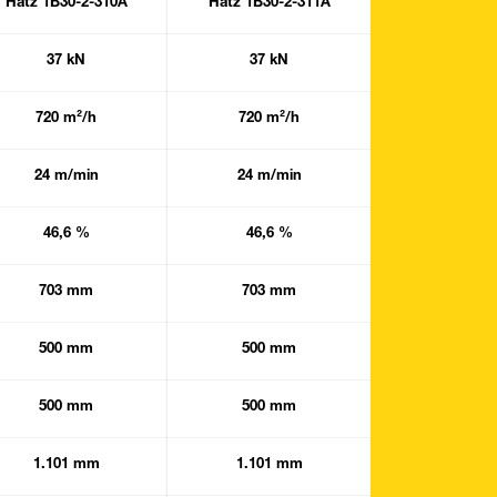
Hatz 1B30-2-310A
Hatz 1B30-2-311A
Hatz 1B30-2
37 kN
37 kN
30 kN
720 m²/h
720 m²/h
714 m²/
24 m/min
24 m/min
17 m/mi
46,6 %
46,6 %
46,6 %
703 mm
703 mm
703 m
500 mm
500 mm
700 m
500 mm
500 mm
700 m
1.101 mm
1.101 mm
1.101 m