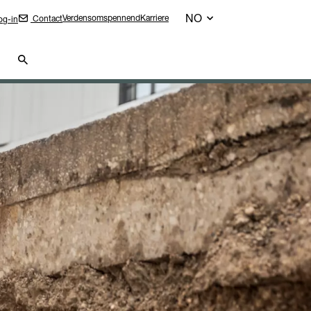
NO
Verdensomspennend
Karriere
Contact
g-in