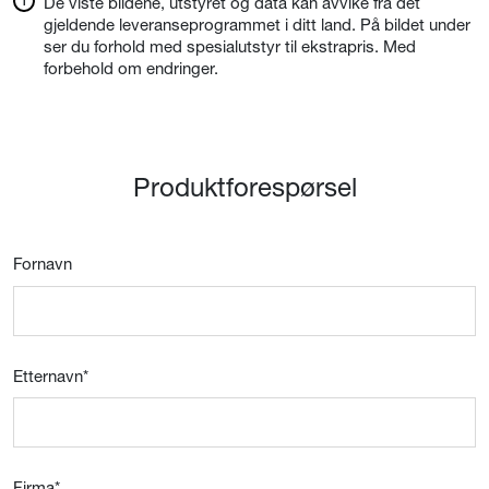
De viste bildene, utstyret og data kan avvike fra det
gjeldende leveranseprogrammet i ditt land. På bildet under
ser du forhold med spesialutstyr til ekstrapris. Med
forbehold om endringer.
Produktforespørsel
Fornavn
Etternavn
*
Firma
*