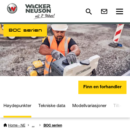
BOC serien
Finn en forhandler
Høydepunkter
Tekniske data
Modellvariasjoner
Tilbehør
Home - NE
...
BOC serien