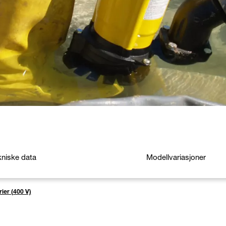
kniske data
Modellvariasjoner
ier (400 V)