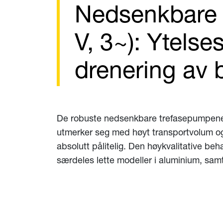
Nedsenkbare 
V, 3~): Ytelse
drenering av 
De robuste nedsenkbare trefasepumpene i
utmerker seg med høyt transportvolum og 
absolutt pålitelig. Den høykvalitative be
særdeles lette modeller i aluminium, samt