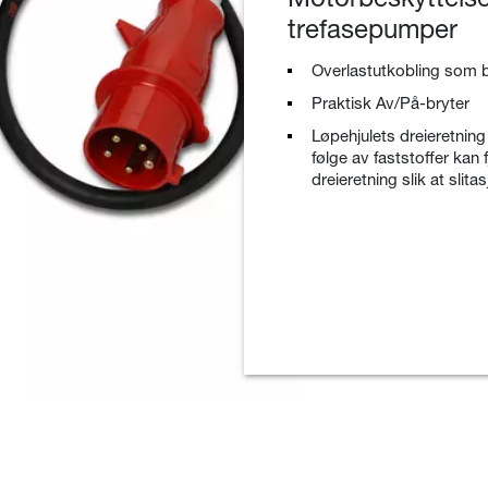
trefasepumper
Overlastutkobling som 
Praktisk Av/På-bryter
Løpehjulets dreieretning
følge av faststoffer kan 
dreieretning slik at slita