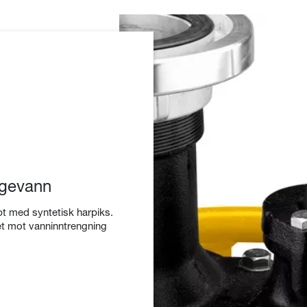
sigevann
øpt med syntetisk harpiks.
t mot vanninntrengning