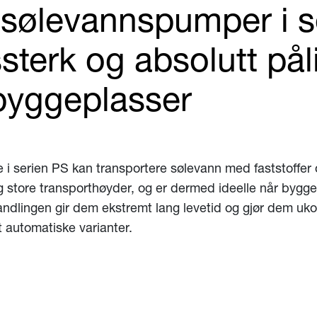
sølevannspumper i s
ssterk og absolutt pål
byggeplasser
 serien PS kan transportere sølevann med faststoffer
store transporthøyder, og er dermed ideelle når byggep
handlingen gir dem ekstremt lang levetid og gjør dem uk
 automatiske varianter.