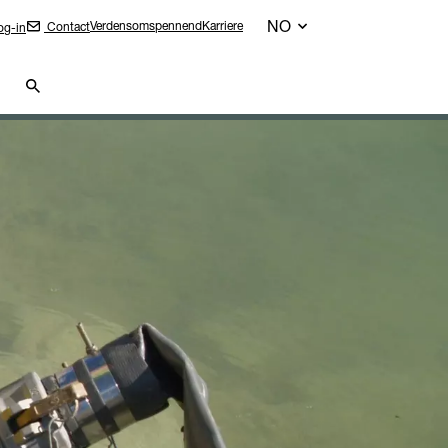
NO
Verdensomspennend
Karriere
Contact
g-in