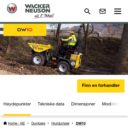
DW
10
Finn en forhandler
Høydepunkter
Tekniske data
Dimensjoner
Modelldetalje
Home - NE
Dumpere
Hjuldumper
DW10