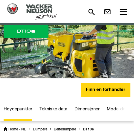
DT
10e
Finn en forhandler
Høydepunkter
Tekniske data
Dimensjoner
Modelldetalje
Home - NE
Dumpere
Beltedumpere
DT10e