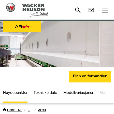
AR
64
Finn en forhandler
Høydepunkter
Tekniske data
Modellvariasjoner
Media o
Home - NE
...
AR64