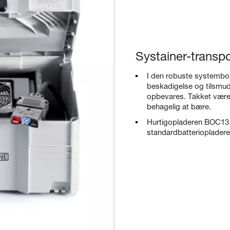
Systainer-transp
I den robuste systembo
beskadigelse og tilsmud
opbevares. Takket være
behagelig at bære.
Hurtigopladeren BOC13 er
standardbatterioplader