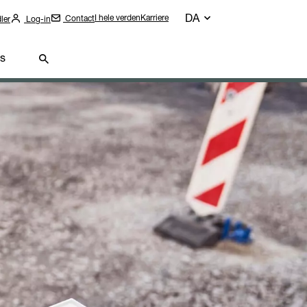
DA
I hele verden
Karriere
Contact
ler
Log-in
s