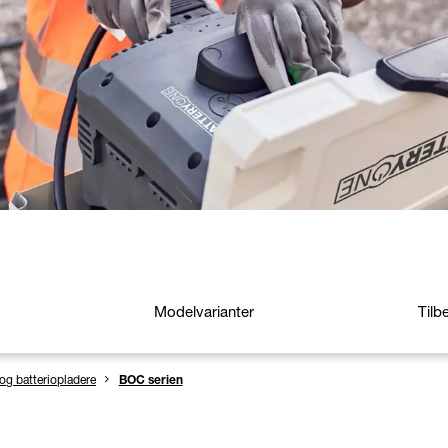
Modelvarianter
Tilb
 og batteriopladere
BOC serien