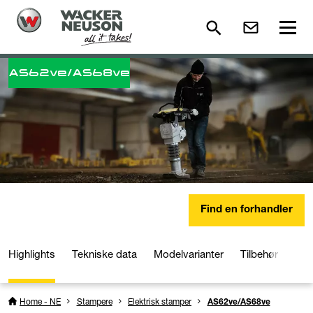
AS62ve/AS68ve
Find en forhandler
Highlights
Tekniske data
Modelvarianter
Tilbehør
Med
Home - NE
Stampere
Elektrisk stamper
AS62ve/AS68ve