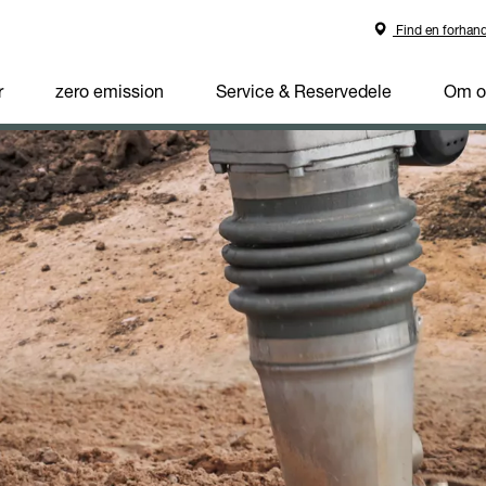
Find en forhand
r
zero emission
Service & Reservedele
Om o