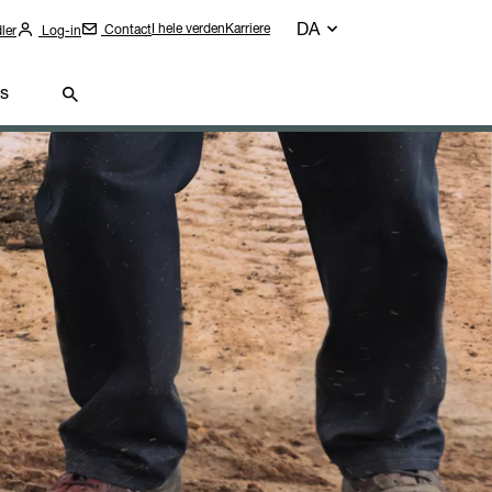
DA
I hele verden
Karriere
Contact
ler
Log-in
s