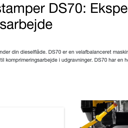
stamper DS70: Eksper
sarbejde
nder din dieselflåde. DS70 er en velafbalanceret mask
til komprimeringsarbejde i udgravninger. DS70 har en h