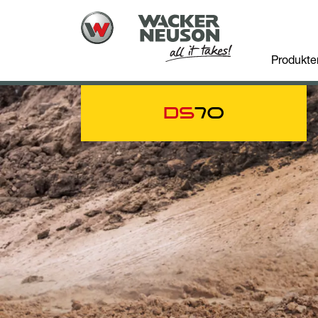
Produkte
DS
70