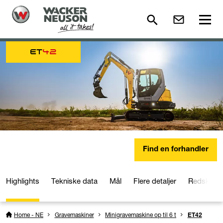
ET
42
Find en forhandler
Highlights
Tekniske data
Mål
Flere detaljer
Redskabe
Home - NE
Gravemaskiner
Minigravemaskine op til 6 t
ET42