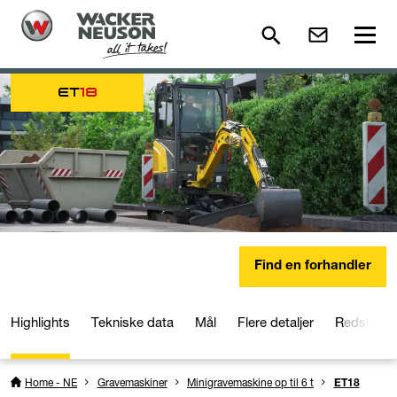
ET
18
Find en forhandler
Highlights
Tekniske data
Mål
Flere detaljer
Redskabe
Home - NE
Gravemaskiner
Minigravemaskine op til 6 t
ET18