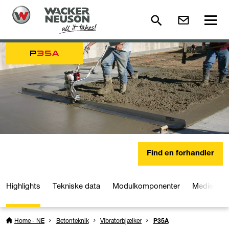
P
35A
Find en forhandler
Highlights
Tekniske data
Modulkomponenter
Medier og
Home - NE
Betonteknik
Vibratorbjælker
P35A