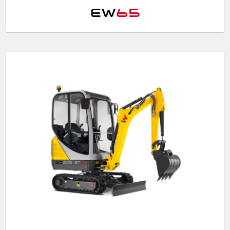
EW
65